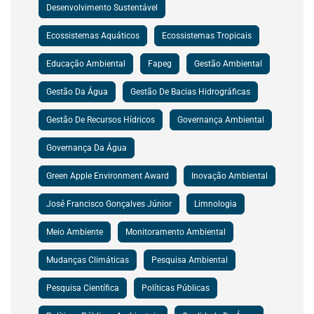
Desenvolvimento Sustentável
Ecossistemas Aquáticos
Ecossistemas Tropicais
Educação Ambiental
Fapeg
Gestão Ambiental
Gestão Da Água
Gestão De Bacias Hidrográficas
Gestão De Recursos Hídricos
Governança Ambiental
Governança Da Água
Green Apple Environment Award
Inovação Ambiental
José Francisco Gonçalves Júnior
Limnologia
Meio Ambiente
Monitoramento Ambiental
Mudanças Climáticas
Pesquisa Ambiental
Pesquisa Científica
Políticas Públicas