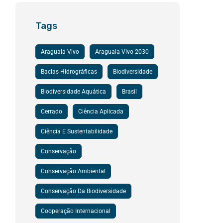
Tags
Araguaia Vivo
Araguaia Vivo 2030
Bacias Hidrográficas
Biodiversidade
Biodiversidade Aquática
Brasil
Cerrado
Ciência Aplicada
Ciência E Sustentabilidade
Conservação
Conservação Ambiental
Conservação Da Biodiversidade
Cooperação Internacional