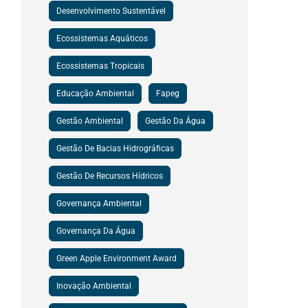
Desenvolvimento Sustentável
Ecossistemas Aquáticos
Ecossistemas Tropicais
Educação Ambiental
Fapeg
Gestão Ambiental
Gestão Da Água
Gestão De Bacias Hidrográficas
Gestão De Recursos Hídricos
Governança Ambiental
Governança Da Água
Green Apple Environment Award
Inovação Ambiental