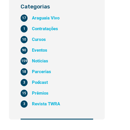
Categorias
Araguaia Vivo
17
Contratações
1
Cursos
10
Eventos
90
Notícias
159
Parcerias
18
Podcast
3
Prêmios
15
Revista TWRA
3