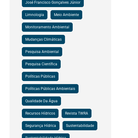
José Francisco Gonçalves Júnior
Limnologia
Meio Ambiente
Monitoramento Ambiental
Mudanças Climáticas
Pesquisa Ambiental
Pesquisa Científica
Políticas Públicas
Políticas Públicas Ambientais
Qualidade Da Água
Recursos Hídricos
Revista TWRA
Segurança Hídrica
Sustentabilidade