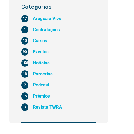
Categorias
Araguaia Vivo
17
Contratações
1
Cursos
10
Eventos
90
Notícias
158
Parcerias
18
Podcast
2
Prêmios
15
Revista TWRA
3