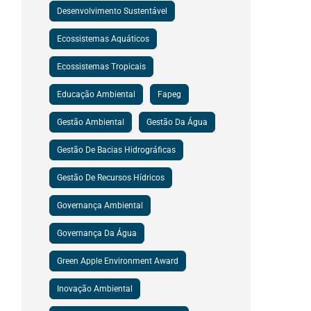
Desenvolvimento Sustentável
Ecossistemas Aquáticos
Ecossistemas Tropicais
Educação Ambiental
Fapeg
Gestão Ambiental
Gestão Da Água
Gestão De Bacias Hidrográficas
Gestão De Recursos Hídricos
Governança Ambiental
Governança Da Água
Green Apple Environment Award
Inovação Ambiental