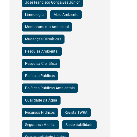
José Francisco Gonçalves Júnior
Limnologia
Meio Ambiente
Monitoramento Ambiental
Mudanças Climáticas
Pesquisa Ambiental
Pesquisa Científica
Políticas Públicas
Políticas Públicas Ambientais
Qualidade Da Água
Recursos Hídricos
Revista TWRA
Segurança Hídrica
Sustentabilidade