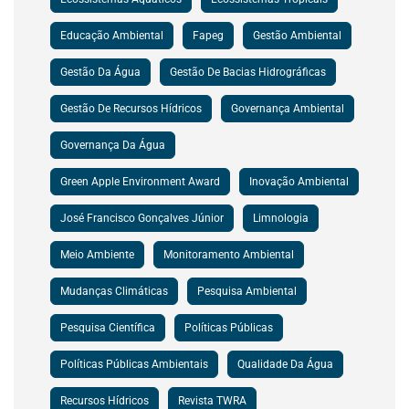
Educação Ambiental
Fapeg
Gestão Ambiental
Gestão Da Água
Gestão De Bacias Hidrográficas
Gestão De Recursos Hídricos
Governança Ambiental
Governança Da Água
Green Apple Environment Award
Inovação Ambiental
José Francisco Gonçalves Júnior
Limnologia
Meio Ambiente
Monitoramento Ambiental
Mudanças Climáticas
Pesquisa Ambiental
Pesquisa Científica
Políticas Públicas
Políticas Públicas Ambientais
Qualidade Da Água
Recursos Hídricos
Revista TWRA