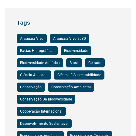
Tags
Araguaia Vivo
Araguaia Vivo 2030
Bacias Hidrográficas
Biodiversidade
Biodiversidade Aquática
Brasil
Cerrado
Ciência Aplicada
Ciência E Sustentabilidade
Conservação
Conservação Ambiental
Conservação Da Biodiversidade
Cooperação Internacional
Desenvolvimento Sustentável
Ecossistemas Aquáticos
Ecossistemas Tropicais