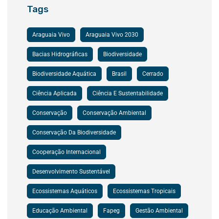
Tags
Araguaia Vivo
Araguaia Vivo 2030
Bacias Hidrográficas
Biodiversidade
Biodiversidade Aquática
Brasil
Cerrado
Ciência Aplicada
Ciência E Sustentabilidade
Conservação
Conservação Ambiental
Conservação Da Biodiversidade
Cooperação Internacional
Desenvolvimento Sustentável
Ecossistemas Aquáticos
Ecossistemas Tropicais
Educação Ambiental
Fapeg
Gestão Ambiental