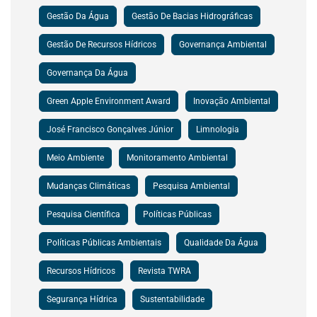
Gestão Da Água
Gestão De Bacias Hidrográficas
Gestão De Recursos Hídricos
Governança Ambiental
Governança Da Água
Green Apple Environment Award
Inovação Ambiental
José Francisco Gonçalves Júnior
Limnologia
Meio Ambiente
Monitoramento Ambiental
Mudanças Climáticas
Pesquisa Ambiental
Pesquisa Científica
Políticas Públicas
Políticas Públicas Ambientais
Qualidade Da Água
Recursos Hídricos
Revista TWRA
Segurança Hídrica
Sustentabilidade