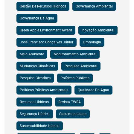
Gestão De Recursos Hídricos
Governança Ambiental
Governança Da Água
Green Apple Environment Award
Inovação Ambiental
José Francisco Gonçalves Júnior
Limnologia
Meio Ambiente
Monitoramento Ambiental
Mudanças Climáticas
Pesquisa Ambiental
Pesquisa Científica
Políticas Públicas
Políticas Públicas Ambientais
Qualidade Da Água
Recursos Hídricos
Revista TWRA
Segurança Hídrica
Sustentabilidade
Sustentabilidade Hídrica