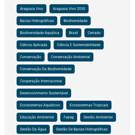
Araguaia Vivo
Araguaia Vivo 2030
Bacias Hidrográficas
Biodiversidade
Biodiversidade Aquática
Brasil
Cerrado
Ciência Aplicada
Ciência E Sustentabilidade
Conservação
Conservação Ambiental
Conservação Da Biodiversidade
Cooperação Internacional
Desenvolvimento Sustentável
Ecossistemas Aquáticos
Ecossistemas Tropicais
Educação Ambiental
Fapeg
Gestão Ambiental
Gestão Da Água
Gestão De Bacias Hidrográficas