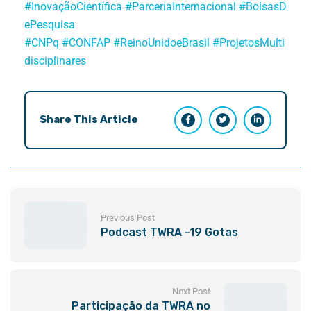
#InovaçãoCientífica
#ParceriaInternacional
#BolsasD
ePesquisa
#CNPq
#CONFAP
#ReinoUnidoeBrasil
#ProjetosMulti
disciplinares
Share This Article
Previous Post
Podcast TWRA -19 Gotas
Next Post
Participação da TWRA no