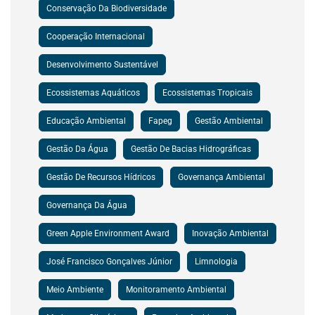
Conservação Da Biodiversidade
Cooperação Internacional
Desenvolvimento Sustentável
Ecossistemas Aquáticos
Ecossistemas Tropicais
Educação Ambiental
Fapeg
Gestão Ambiental
Gestão Da Água
Gestão De Bacias Hidrográficas
Gestão De Recursos Hídricos
Governança Ambiental
Governança Da Água
Green Apple Environment Award
Inovação Ambiental
José Francisco Gonçalves Júnior
Limnologia
Meio Ambiente
Monitoramento Ambiental