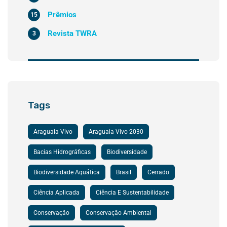
Prêmios
15
Revista TWRA
3
Tags
Araguaia Vivo
Araguaia Vivo 2030
Bacias Hidrográficas
Biodiversidade
Biodiversidade Aquática
Brasil
Cerrado
Ciência Aplicada
Ciência E Sustentabilidade
Conservação
Conservação Ambiental