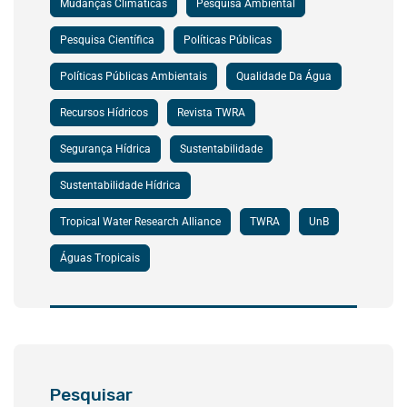
Mudanças Climáticas
Pesquisa Ambiental
Pesquisa Científica
Políticas Públicas
Políticas Públicas Ambientais
Qualidade Da Água
Recursos Hídricos
Revista TWRA
Segurança Hídrica
Sustentabilidade
Sustentabilidade Hídrica
Tropical Water Research Alliance
TWRA
UnB
Águas Tropicais
Pesquisar