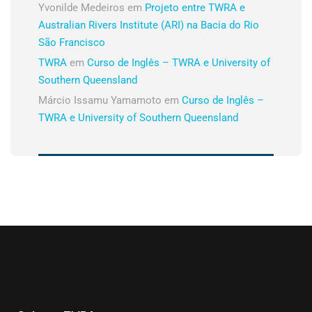
Yvonilde Medeiros
em
Projeto entre TWRA e
Australian Rivers Institute (ARI) na Bacia do Rio
São Francisco
TWRA
em
Curso de Inglês – TWRA e University of
Southern Queensland
Márcio Issamu Yamamoto
em
Curso de Inglês –
TWRA e University of Southern Queensland