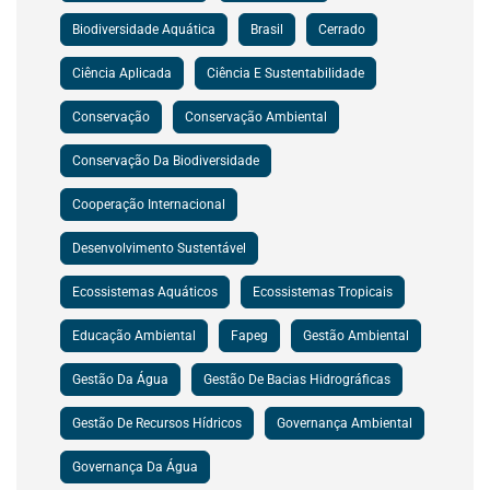
Biodiversidade Aquática
Brasil
Cerrado
Ciência Aplicada
Ciência E Sustentabilidade
Conservação
Conservação Ambiental
Conservação Da Biodiversidade
Cooperação Internacional
Desenvolvimento Sustentável
Ecossistemas Aquáticos
Ecossistemas Tropicais
Educação Ambiental
Fapeg
Gestão Ambiental
Gestão Da Água
Gestão De Bacias Hidrográficas
Gestão De Recursos Hídricos
Governança Ambiental
Governança Da Água