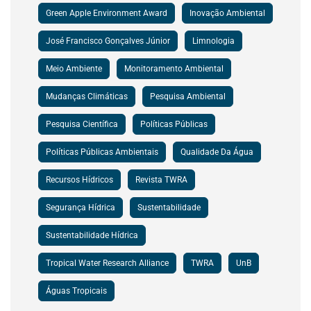
Green Apple Environment Award
Inovação Ambiental
José Francisco Gonçalves Júnior
Limnologia
Meio Ambiente
Monitoramento Ambiental
Mudanças Climáticas
Pesquisa Ambiental
Pesquisa Científica
Políticas Públicas
Políticas Públicas Ambientais
Qualidade Da Água
Recursos Hídricos
Revista TWRA
Segurança Hídrica
Sustentabilidade
Sustentabilidade Hídrica
Tropical Water Research Alliance
TWRA
UnB
Águas Tropicais