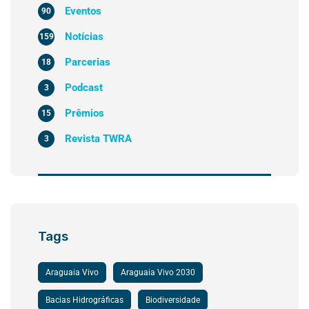
Eventos
90
Notícias
159
Parcerias
18
Podcast
3
Prêmios
15
Revista TWRA
3
Tags
Araguaia Vivo
Araguaia Vivo 2030
Bacias Hidrográficas
Biodiversidade