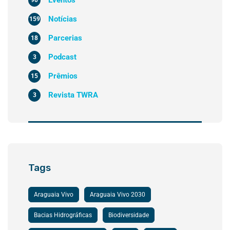
Notícias
159
Parcerias
18
Podcast
3
Prêmios
15
Revista TWRA
3
Tags
Araguaia Vivo
Araguaia Vivo 2030
Bacias Hidrográficas
Biodiversidade