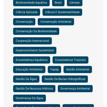
Biodiversidade Aquática
Brasil
Cerrado
Ciência Aplicada
Ciência E Sustentabilidade
Conservação
Conservação Ambiental
Conservação Da Biodiversidade
Cooperação Internacional
Desenvolvimento Sustentável
Ecossistemas Aquáticos
Ecossistemas Tropicais
Educação Ambiental
Fapeg
Gestão Ambiental
Gestão Da Água
Gestão De Bacias Hidrográficas
Gestão De Recursos Hídricos
Governança Ambiental
Governança Da Água