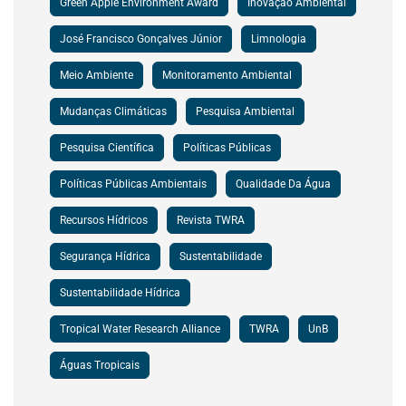
Green Apple Environment Award
Inovação Ambiental
José Francisco Gonçalves Júnior
Limnologia
Meio Ambiente
Monitoramento Ambiental
Mudanças Climáticas
Pesquisa Ambiental
Pesquisa Científica
Políticas Públicas
Políticas Públicas Ambientais
Qualidade Da Água
Recursos Hídricos
Revista TWRA
Segurança Hídrica
Sustentabilidade
Sustentabilidade Hídrica
Tropical Water Research Alliance
TWRA
UnB
Águas Tropicais