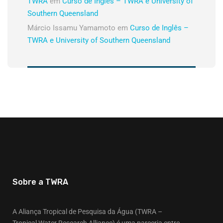
TWRA
em
Curso de Inglês – TWRA e University of
Southern Queensland
Márcio Issamu Yamamoto
em
Curso de Inglês –
TWRA e University of Southern Queensland
Sobre a TWRA
A Aliança Tropical de Pesquisa da Água (TWRA –
Tropical Water Research Alliance) é uma parceria entre