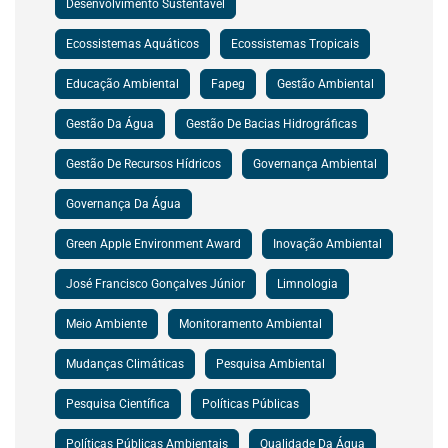
Desenvolvimento Sustentável
Ecossistemas Aquáticos
Ecossistemas Tropicais
Educação Ambiental
Fapeg
Gestão Ambiental
Gestão Da Água
Gestão De Bacias Hidrográficas
Gestão De Recursos Hídricos
Governança Ambiental
Governança Da Água
Green Apple Environment Award
Inovação Ambiental
José Francisco Gonçalves Júnior
Limnologia
Meio Ambiente
Monitoramento Ambiental
Mudanças Climáticas
Pesquisa Ambiental
Pesquisa Científica
Políticas Públicas
Políticas Públicas Ambientais
Qualidade Da Água