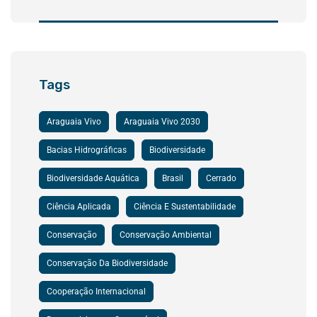
Tags
Araguaia Vivo
Araguaia Vivo 2030
Bacias Hidrográficas
Biodiversidade
Biodiversidade Aquática
Brasil
Cerrado
Ciência Aplicada
Ciência E Sustentabilidade
Conservação
Conservação Ambiental
Conservação Da Biodiversidade
Cooperação Internacional