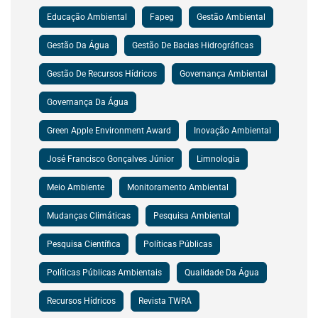
Educação Ambiental
Fapeg
Gestão Ambiental
Gestão Da Água
Gestão De Bacias Hidrográficas
Gestão De Recursos Hídricos
Governança Ambiental
Governança Da Água
Green Apple Environment Award
Inovação Ambiental
José Francisco Gonçalves Júnior
Limnologia
Meio Ambiente
Monitoramento Ambiental
Mudanças Climáticas
Pesquisa Ambiental
Pesquisa Científica
Políticas Públicas
Políticas Públicas Ambientais
Qualidade Da Água
Recursos Hídricos
Revista TWRA