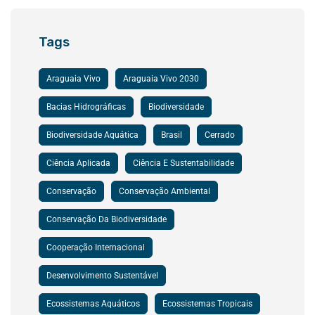
Tags
Araguaia Vivo
Araguaia Vivo 2030
Bacias Hidrográficas
Biodiversidade
Biodiversidade Aquática
Brasil
Cerrado
Ciência Aplicada
Ciência E Sustentabilidade
Conservação
Conservação Ambiental
Conservação Da Biodiversidade
Cooperação Internacional
Desenvolvimento Sustentável
Ecossistemas Aquáticos
Ecossistemas Tropicais