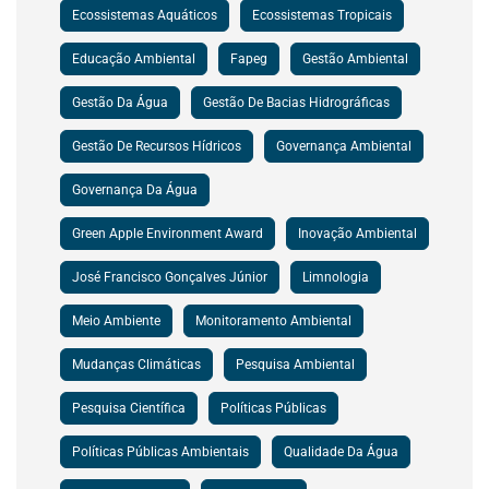
Ecossistemas Aquáticos
Ecossistemas Tropicais
Educação Ambiental
Fapeg
Gestão Ambiental
Gestão Da Água
Gestão De Bacias Hidrográficas
Gestão De Recursos Hídricos
Governança Ambiental
Governança Da Água
Green Apple Environment Award
Inovação Ambiental
José Francisco Gonçalves Júnior
Limnologia
Meio Ambiente
Monitoramento Ambiental
Mudanças Climáticas
Pesquisa Ambiental
Pesquisa Científica
Políticas Públicas
Políticas Públicas Ambientais
Qualidade Da Água