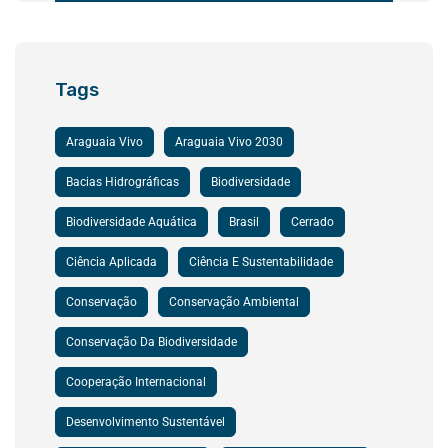
Tags
Araguaia Vivo
Araguaia Vivo 2030
Bacias Hidrográficas
Biodiversidade
Biodiversidade Aquática
Brasil
Cerrado
Ciência Aplicada
Ciência E Sustentabilidade
Conservação
Conservação Ambiental
Conservação Da Biodiversidade
Cooperação Internacional
Desenvolvimento Sustentável