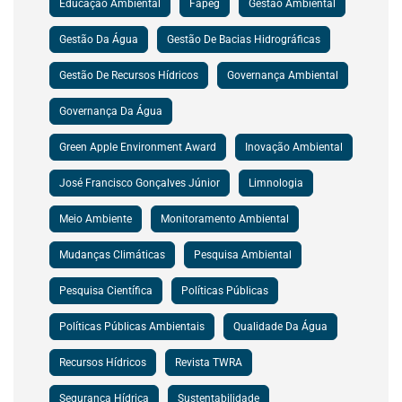
Educação Ambiental
Fapeg
Gestão Ambiental
Gestão Da Água
Gestão De Bacias Hidrográficas
Gestão De Recursos Hídricos
Governança Ambiental
Governança Da Água
Green Apple Environment Award
Inovação Ambiental
José Francisco Gonçalves Júnior
Limnologia
Meio Ambiente
Monitoramento Ambiental
Mudanças Climáticas
Pesquisa Ambiental
Pesquisa Científica
Políticas Públicas
Políticas Públicas Ambientais
Qualidade Da Água
Recursos Hídricos
Revista TWRA
Segurança Hídrica
Sustentabilidade