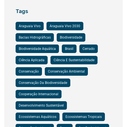
Tags
Araguaia Vivo
Araguaia Vivo 2030
Bacias Hidrográficas
Biodiversidade
Biodiversidade Aquática
Brasil
Cerrado
Ciência Aplicada
Ciência E Sustentabilidade
Conservação
Conservação Ambiental
Conservação Da Biodiversidade
Cooperação Internacional
Desenvolvimento Sustentável
Ecossistemas Aquáticos
Ecossistemas Tropicais