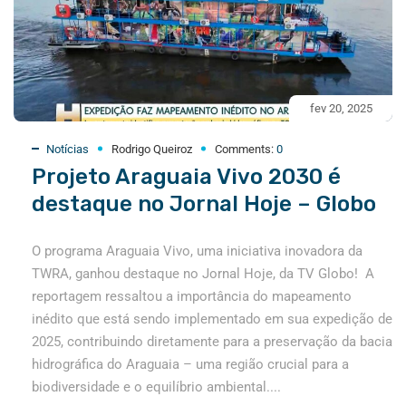
fev 20, 2025
Notícias
Rodrigo Queiroz
Comments:
0
Projeto Araguaia Vivo 2030 é
destaque no Jornal Hoje – Globo
O programa Araguaia Vivo, uma iniciativa inovadora da
TWRA, ganhou destaque no Jornal Hoje, da TV Globo! A
reportagem ressaltou a importância do mapeamento
inédito que está sendo implementado em sua expedição de
2025, contribuindo diretamente para a preservação da bacia
hidrográfica do Araguaia – uma região crucial para a
biodiversidade e o equilíbrio ambiental....