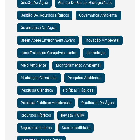
Gestão Da Água
Gestão De Bacias Hidrográficas
Gestão De Recursos Hídricos
Governança Ambiental
Governança Da Água
Green Apple Environment Award
Inovação Ambiental
José Francisco Gonçalves Júnior
Limnologia
Meio Ambiente
Monitoramento Ambiental
Mudanças Climáticas
Pesquisa Ambiental
Pesquisa Científica
Políticas Públicas
Políticas Públicas Ambientais
Qualidade Da Água
Recursos Hídricos
Revista TWRA
Segurança Hídrica
Sustentabilidade