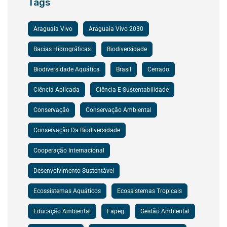
Tags
Araguaia Vivo
Araguaia Vivo 2030
Bacias Hidrográficas
Biodiversidade
Biodiversidade Aquática
Brasil
Cerrado
Ciência Aplicada
Ciência E Sustentabilidade
Conservação
Conservação Ambiental
Conservação Da Biodiversidade
Cooperação Internacional
Desenvolvimento Sustentável
Ecossistemas Aquáticos
Ecossistemas Tropicais
Educação Ambiental
Fapeg
Gestão Ambiental