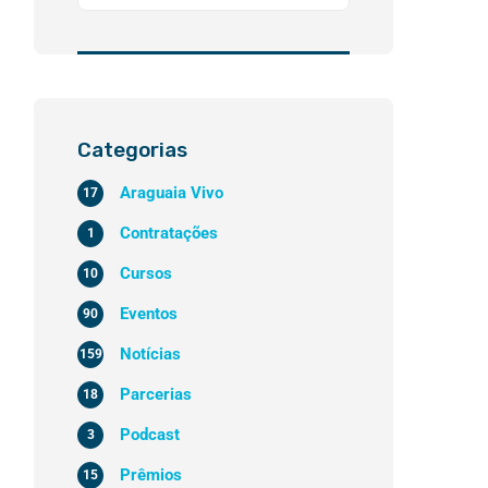
Categorias
Araguaia Vivo
17
Contratações
1
Cursos
10
Eventos
90
Notícias
159
Parcerias
18
Podcast
3
Prêmios
15