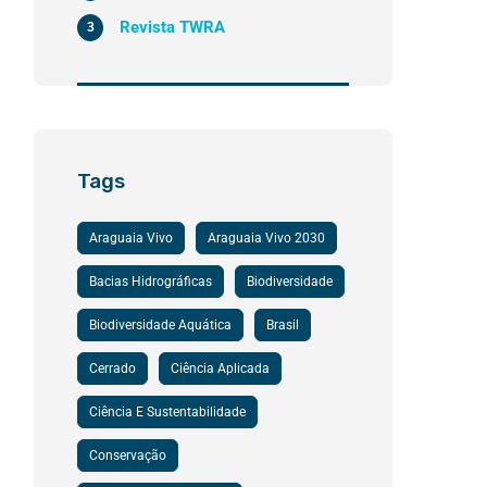
Revista TWRA
3
Tags
Araguaia Vivo
Araguaia Vivo 2030
Bacias Hidrográficas
Biodiversidade
Biodiversidade Aquática
Brasil
Cerrado
Ciência Aplicada
Ciência E Sustentabilidade
Conservação