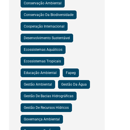
Conservação Ambiental
Conservação Da Biodiversidade
Cooperação Internacional
Desenvolvimento Sustentável
Ecossistemas Aquáticos
Ecossistemas Tropicais
Educação Ambiental
Fapeg
Gestão Ambiental
Gestão Da Água
Gestão De Bacias Hidrográficas
Gestão De Recursos Hídricos
Governança Ambiental