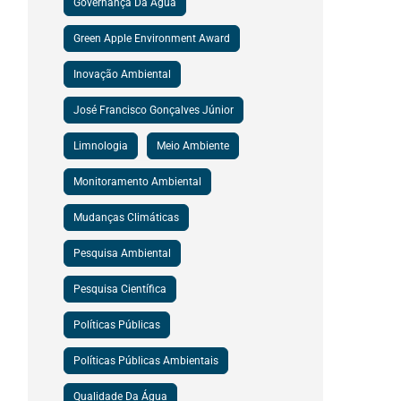
Governança Da Água
Green Apple Environment Award
Inovação Ambiental
José Francisco Gonçalves Júnior
Limnologia
Meio Ambiente
Monitoramento Ambiental
Mudanças Climáticas
Pesquisa Ambiental
Pesquisa Científica
Políticas Públicas
Políticas Públicas Ambientais
Qualidade Da Água