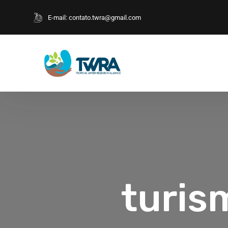
E-mail:
contato.twra@gmail.com
turis