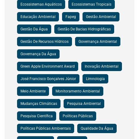
Ecossistemas Aquáticos
Ecossistemas Tropicais
Educação Ambiental
Fapeg
Gestão Ambiental
Gestão Da Água
Gestão De Bacias Hidrográficas
Gestão De Recursos Hídricos
Governança Ambiental
Governança Da Água
Green Apple Environment Award
Inovação Ambiental
José Francisco Gonçalves Júnior
Limnologia
Meio Ambiente
Monitoramento Ambiental
Mudanças Climáticas
Pesquisa Ambiental
Pesquisa Científica
Políticas Públicas
Políticas Públicas Ambientais
Qualidade Da Água