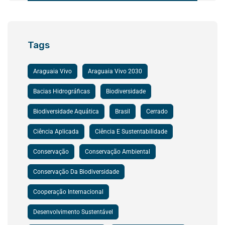
Tags
Araguaia Vivo
Araguaia Vivo 2030
Bacias Hidrográficas
Biodiversidade
Biodiversidade Aquática
Brasil
Cerrado
Ciência Aplicada
Ciência E Sustentabilidade
Conservação
Conservação Ambiental
Conservação Da Biodiversidade
Cooperação Internacional
Desenvolvimento Sustentável