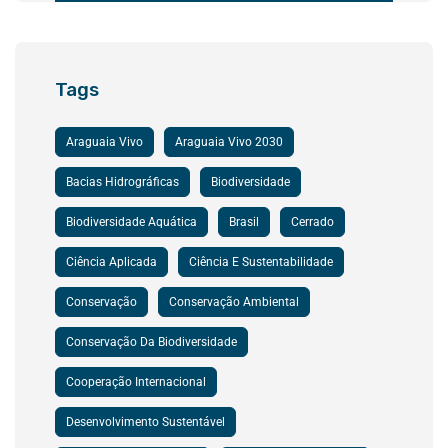
Tags
Araguaia Vivo
Araguaia Vivo 2030
Bacias Hidrográficas
Biodiversidade
Biodiversidade Aquática
Brasil
Cerrado
Ciência Aplicada
Ciência E Sustentabilidade
Conservação
Conservação Ambiental
Conservação Da Biodiversidade
Cooperação Internacional
Desenvolvimento Sustentável