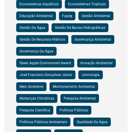
Ecossistemas Aquáticos
Ecossistemas Tropicais
Educação Ambiental
Fapeg
Gestão Ambiental
Gestão Da Água
Gestão De Bacias Hidrográficas
Gestão De Recursos Hídricos
Governança Ambiental
Governança Da Água
Green Apple Environment Award
Inovação Ambiental
José Francisco Gonçalves Júnior
Limnologia
Meio Ambiente
Monitoramento Ambiental
Mudanças Climáticas
Pesquisa Ambiental
Pesquisa Científica
Políticas Públicas
Políticas Públicas Ambientais
Qualidade Da Água