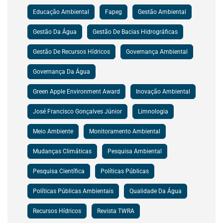
Educação Ambiental
Fapeg
Gestão Ambiental
Gestão Da Água
Gestão De Bacias Hidrográficas
Gestão De Recursos Hídricos
Governança Ambiental
Governança Da Água
Green Apple Environment Award
Inovação Ambiental
José Francisco Gonçalves Júnior
Limnologia
Meio Ambiente
Monitoramento Ambiental
Mudanças Climáticas
Pesquisa Ambiental
Pesquisa Científica
Políticas Públicas
Políticas Públicas Ambientais
Qualidade Da Água
Recursos Hídricos
Revista TWRA