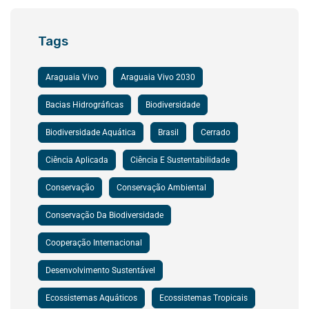
Tags
Araguaia Vivo
Araguaia Vivo 2030
Bacias Hidrográficas
Biodiversidade
Biodiversidade Aquática
Brasil
Cerrado
Ciência Aplicada
Ciência E Sustentabilidade
Conservação
Conservação Ambiental
Conservação Da Biodiversidade
Cooperação Internacional
Desenvolvimento Sustentável
Ecossistemas Aquáticos
Ecossistemas Tropicais