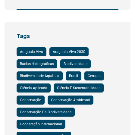
Tags
Araguaia Vivo
Araguaia Vivo 2030
Bacias Hidrográficas
Biodiversidade
Biodiversidade Aquática
Brasil
Cerrado
Ciência Aplicada
Ciência E Sustentabilidade
Conservação
Conservação Ambiental
Conservação Da Biodiversidade
Cooperação Internacional