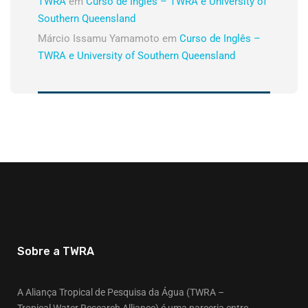
TWRA
em
Curso de Inglês – TWRA e University of
Southern Queensland
Márcio Issamu Yamamoto
em
Curso de Inglês –
TWRA e University of Southern Queensland
Sobre a TWRA
A Aliança Tropical de Pesquisa da Água (TWRA –
Tropical Water Research Alliance) é uma parceria entre