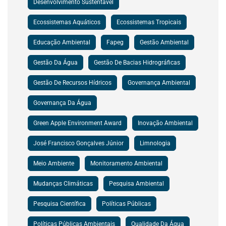
Desenvolvimento Sustentável
Ecossistemas Aquáticos
Ecossistemas Tropicais
Educação Ambiental
Fapeg
Gestão Ambiental
Gestão Da Água
Gestão De Bacias Hidrográficas
Gestão De Recursos Hídricos
Governança Ambiental
Governança Da Água
Green Apple Environment Award
Inovação Ambiental
José Francisco Gonçalves Júnior
Limnologia
Meio Ambiente
Monitoramento Ambiental
Mudanças Climáticas
Pesquisa Ambiental
Pesquisa Científica
Políticas Públicas
Políticas Públicas Ambientais
Qualidade Da Água