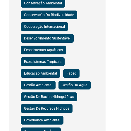
Conservação Ambiental
Conservação Da Biodiversidade
Cooperação Internacional
Desenvolvimento Sustentável
Ecossistemas Aquáticos
Ecossistemas Tropicais
Educação Ambiental
Fapeg
Gestão Ambiental
Gestão Da Água
Gestão De Bacias Hidrográficas
Gestão De Recursos Hídricos
Governança Ambiental