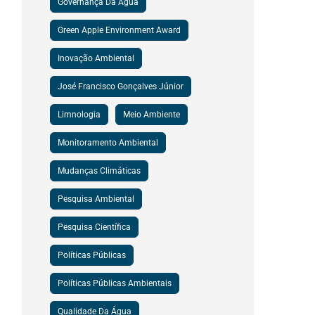
Governança Da Água
Green Apple Environment Award
Inovação Ambiental
José Francisco Gonçalves Júnior
Limnologia
Meio Ambiente
Monitoramento Ambiental
Mudanças Climáticas
Pesquisa Ambiental
Pesquisa Científica
Políticas Públicas
Políticas Públicas Ambientais
Qualidade Da Água