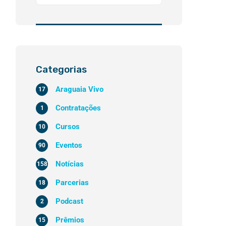
Categorias
Araguaia Vivo
17
Contratações
1
Cursos
10
Eventos
90
Notícias
158
Parcerias
18
Podcast
2
Prêmios
15