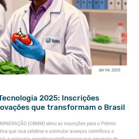
abr 04, 2025
ecnologia 2025: Inscrições
novações que transformam o Brasil
NERAÇÃO (CBMM) abriu as inscrições para o Prêmio
va que visa celebrar e estimular avanços científicos e