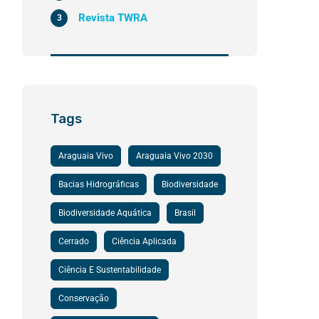
Revista TWRA
3
Tags
Araguaia Vivo
Araguaia Vivo 2030
Bacias Hidrográficas
Biodiversidade
Biodiversidade Aquática
Brasil
Cerrado
Ciência Aplicada
Ciência E Sustentabilidade
Conservação