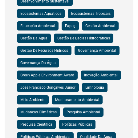
Desenvolvimento Sustentável
Ecossistemas Aquáticos
Ecossistemas Tropicais
Educação Ambiental
Fapeg
Gestão Ambiental
Gestão Da Água
Gestão De Bacias Hidrográficas
Gestão De Recursos Hídricos
Governança Ambiental
Governança Da Água
Green Apple Environment Award
Inovação Ambiental
José Francisco Gonçalves Júnior
Limnologia
Meio Ambiente
Monitoramento Ambiental
Mudanças Climáticas
Pesquisa Ambiental
Pesquisa Científica
Políticas Públicas
Políticas Públicas Ambientais
Qualidade Da Água