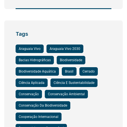
Tags
Araguaia Vivo
Araguaia Vivo 2030
Bacias Hidrográficas
Biodiversidade
Biodiversidade Aquática
Brasil
Cerrado
Ciência Aplicada
Ciência E Sustentabilidade
Conservação
Conservação Ambiental
Conservação Da Biodiversidade
Cooperação Internacional