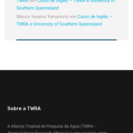
TWRA
em
Curso de Inglês – TWRA e University of
Southern Queensland
Márcio Issamu Yamamoto
em
Curso de Inglês –
TWRA e University of Southern Queensland
Sobre a TWRA
A Aliança Tropical de Pesquisa da Água (TWRA –
Tropical Water Research Alliance) é uma parceria entre