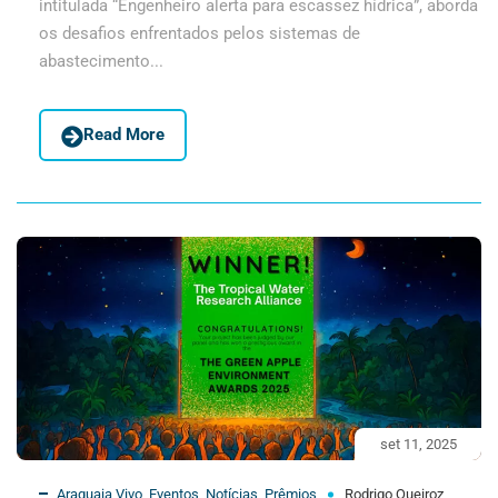
intitulada “Engenheiro alerta para escassez hídrica”, aborda
os desafios enfrentados pelos sistemas de
abastecimento...
Read More
set 11, 2025
Araguaia Vivo
,
Eventos
,
Notícias
,
Prêmios
Rodrigo Queiroz