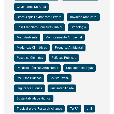
Governança Da Água
Green Apple Environment Award
Inovação Ambiental
José Francisco Gonçalves Júnior
Limnologia
Meio Ambiente
Monitoramento Ambiental
Mudanças Climáticas
Pesquisa Ambiental
Pesquisa Científica
Políticas Públicas
Políticas Públicas Ambientais
Qualidade Da Água
Recursos Hídricos
Revista TWRA
Segurança Hídrica
Sustentabilidade
Sustentabilidade Hídrica
Tropical Water Research Alliance
TWRA
UnB