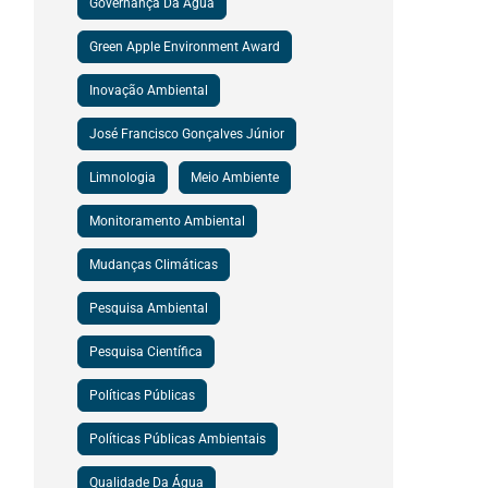
Governança Da Água
Green Apple Environment Award
Inovação Ambiental
José Francisco Gonçalves Júnior
Limnologia
Meio Ambiente
Monitoramento Ambiental
Mudanças Climáticas
Pesquisa Ambiental
Pesquisa Científica
Políticas Públicas
Políticas Públicas Ambientais
Qualidade Da Água