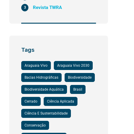
Revista TWRA
3
Tags
Araguaia Vivo
Araguaia Vivo 2030
Bacias Hidrográficas
Biodiversidade
Biodiversidade Aquática
Brasil
Cerrado
Ciência Aplicada
Ciência E Sustentabilidade
Conservação