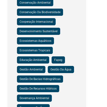
Conservação Ambiental
Conservação Da Biodiversidade
Cooperação Internacional
Desenvolvimento Sustentável
Ecossistemas Aquáticos
Ecossistemas Tropicais
Educação Ambiental
Fapeg
Gestão Ambiental
Gestão Da Água
Gestão De Bacias Hidrográficas
Gestão De Recursos Hídricos
Governança Ambiental