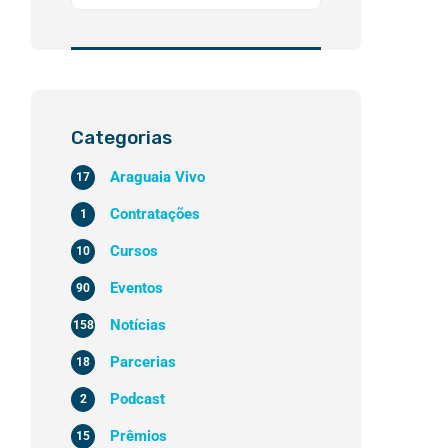
Categorias
Araguaia Vivo
17
Contratações
1
Cursos
10
Eventos
90
Notícias
158
Parcerias
18
Podcast
2
Prêmios
15