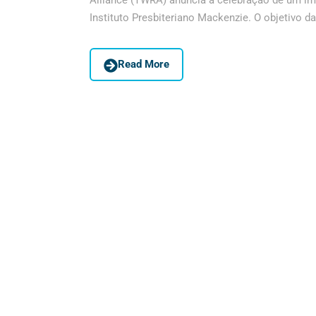
Alliance (TWRA) anuncia a celebração de um i
Instituto Presbiteriano Mackenzie. O objetivo d
Read More