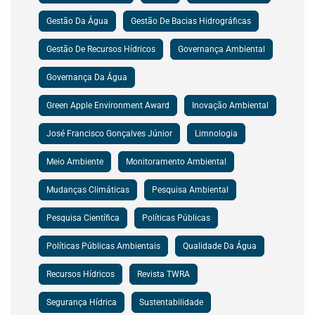
Gestão Da Água
Gestão De Bacias Hidrográficas
Gestão De Recursos Hídricos
Governança Ambiental
Governança Da Água
Green Apple Environment Award
Inovação Ambiental
José Francisco Gonçalves Júnior
Limnologia
Meio Ambiente
Monitoramento Ambiental
Mudanças Climáticas
Pesquisa Ambiental
Pesquisa Científica
Políticas Públicas
Políticas Públicas Ambientais
Qualidade Da Água
Recursos Hídricos
Revista TWRA
Segurança Hídrica
Sustentabilidade