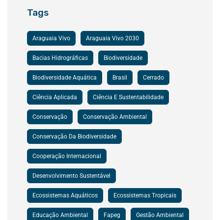
Tags
Araguaia Vivo
Araguaia Vivo 2030
Bacias Hidrográficas
Biodiversidade
Biodiversidade Aquática
Brasil
Cerrado
Ciência Aplicada
Ciência E Sustentabilidade
Conservação
Conservação Ambiental
Conservação Da Biodiversidade
Cooperação Internacional
Desenvolvimento Sustentável
Ecossistemas Aquáticos
Ecossistemas Tropicais
Educação Ambiental
Fapeg
Gestão Ambiental