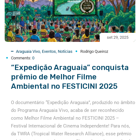
set 29, 2025
Araguaia Vivo
,
Eventos
,
Notícias
Rodrigo Queiroz
Comments:
0
“Expedição Araguaia” conquista
prêmio de Melhor Filme
Ambiental no FESTICINI 2025
O documentário “Expedição Araguaia”, produzido no âmbito
do Programa Araguaia Vivo, acaba de ser reconhecido
como Melhor Filme Ambiental no FESTICINI 2025 –
Festival Internacional de Cinema Independente! Para nós,
da TWRA (Tropical Water Research Alliance), esse prêmio