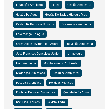
Educação Ambiental
Fapeg
Gestão Ambiental
Gestão Da Água
Gestão De Bacias Hidrográficas
Gestão De Recursos Hídricos
Governança Ambiental
Governança Da Água
Green Apple Environment Award
Inovação Ambiental
José Francisco Gonçalves Júnior
Limnologia
Meio Ambiente
Monitoramento Ambiental
Mudanças Climáticas
Pesquisa Ambiental
Pesquisa Científica
Políticas Públicas
Políticas Públicas Ambientais
Qualidade Da Água
Recursos Hídricos
Revista TWRA