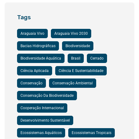
Tags
Araguaia Vivo
Araguaia Vivo 2030
Bacias Hidrográficas
Biodiversidade
Biodiversidade Aquática
Brasil
Cerrado
Ciência Aplicada
Ciência E Sustentabilidade
Conservação
Conservação Ambiental
Conservação Da Biodiversidade
Cooperação Internacional
Desenvolvimento Sustentável
Ecossistemas Aquáticos
Ecossistemas Tropicais