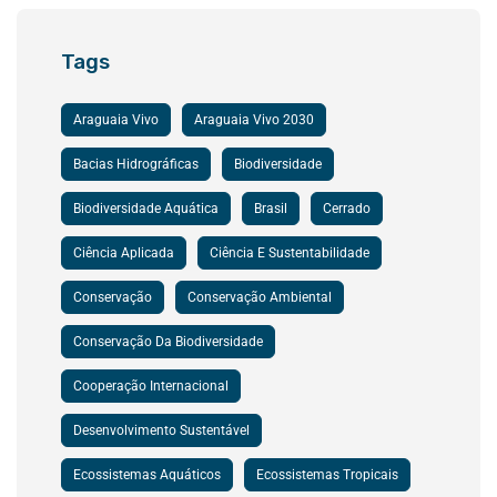
Tags
Araguaia Vivo
Araguaia Vivo 2030
Bacias Hidrográficas
Biodiversidade
Biodiversidade Aquática
Brasil
Cerrado
Ciência Aplicada
Ciência E Sustentabilidade
Conservação
Conservação Ambiental
Conservação Da Biodiversidade
Cooperação Internacional
Desenvolvimento Sustentável
Ecossistemas Aquáticos
Ecossistemas Tropicais