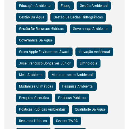
Educação Ambiental
Fapeg
Gestão Ambiental
Gestão Da Água
Gestão De Bacias Hidrográficas
Gestão De Recursos Hídricos
Governança Ambiental
Governança Da Água
Green Apple Environment Award
Inovação Ambiental
José Francisco Gonçalves Júnior
Limnologia
Meio Ambiente
Monitoramento Ambiental
Mudanças Climáticas
Pesquisa Ambiental
Pesquisa Científica
Políticas Públicas
Políticas Públicas Ambientais
Qualidade Da Água
Recursos Hídricos
Revista TWRA