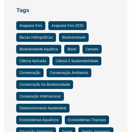
Tags
Araguaia Vivo
Araguaia Vivo 2030
Bacias Hidrográficas
Biodiversidade
Biodiversidade Aquática
Brasil
Cerrado
Ciência Aplicada
Ciência E Sustentabilidade
Conservação
Conservação Ambiental
Conservação Da Biodiversidade
Cooperação Internacional
Desenvolvimento Sustentável
Ecossistemas Aquáticos
Ecossistemas Tropicais
Educação Ambiental
Fapeg
Gestão Ambiental