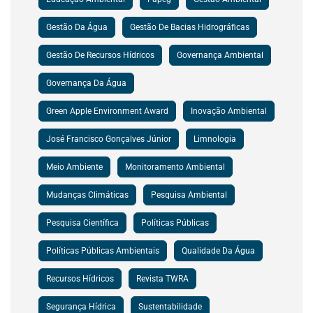
Gestão Da Água
Gestão De Bacias Hidrográficas
Gestão De Recursos Hídricos
Governança Ambiental
Governança Da Água
Green Apple Environment Award
Inovação Ambiental
José Francisco Gonçalves Júnior
Limnologia
Meio Ambiente
Monitoramento Ambiental
Mudanças Climáticas
Pesquisa Ambiental
Pesquisa Científica
Políticas Públicas
Políticas Públicas Ambientais
Qualidade Da Água
Recursos Hídricos
Revista TWRA
Segurança Hídrica
Sustentabilidade