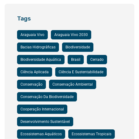
Tags
Araguaia Vivo
Araguaia Vivo 2030
Bacias Hidrográficas
Biodiversidade
Biodiversidade Aquática
Brasil
Cerrado
Ciência Aplicada
Ciência E Sustentabilidade
Conservação
Conservação Ambiental
Conservação Da Biodiversidade
Cooperação Internacional
Desenvolvimento Sustentável
Ecossistemas Aquáticos
Ecossistemas Tropicais