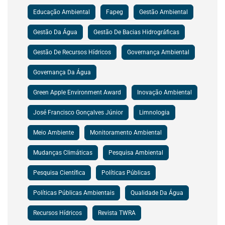
Educação Ambiental
Fapeg
Gestão Ambiental
Gestão Da Água
Gestão De Bacias Hidrográficas
Gestão De Recursos Hídricos
Governança Ambiental
Governança Da Água
Green Apple Environment Award
Inovação Ambiental
José Francisco Gonçalves Júnior
Limnologia
Meio Ambiente
Monitoramento Ambiental
Mudanças Climáticas
Pesquisa Ambiental
Pesquisa Científica
Políticas Públicas
Políticas Públicas Ambientais
Qualidade Da Água
Recursos Hídricos
Revista TWRA