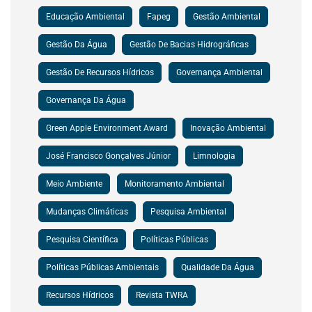
Educação Ambiental
Fapeg
Gestão Ambiental
Gestão Da Água
Gestão De Bacias Hidrográficas
Gestão De Recursos Hídricos
Governança Ambiental
Governança Da Água
Green Apple Environment Award
Inovação Ambiental
José Francisco Gonçalves Júnior
Limnologia
Meio Ambiente
Monitoramento Ambiental
Mudanças Climáticas
Pesquisa Ambiental
Pesquisa Científica
Políticas Públicas
Políticas Públicas Ambientais
Qualidade Da Água
Recursos Hídricos
Revista TWRA