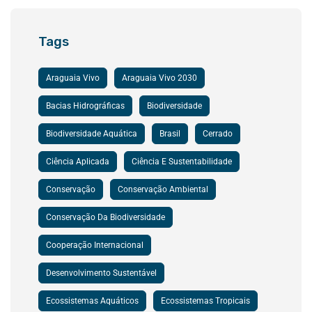
Tags
Araguaia Vivo
Araguaia Vivo 2030
Bacias Hidrográficas
Biodiversidade
Biodiversidade Aquática
Brasil
Cerrado
Ciência Aplicada
Ciência E Sustentabilidade
Conservação
Conservação Ambiental
Conservação Da Biodiversidade
Cooperação Internacional
Desenvolvimento Sustentável
Ecossistemas Aquáticos
Ecossistemas Tropicais