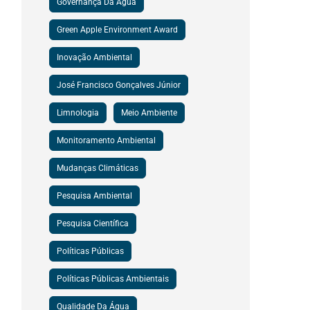
Governança Da Água
Green Apple Environment Award
Inovação Ambiental
José Francisco Gonçalves Júnior
Limnologia
Meio Ambiente
Monitoramento Ambiental
Mudanças Climáticas
Pesquisa Ambiental
Pesquisa Científica
Políticas Públicas
Políticas Públicas Ambientais
Qualidade Da Água