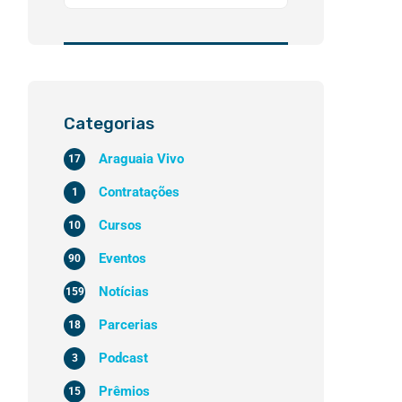
Categorias
Araguaia Vivo
17
Contratações
1
Cursos
10
Eventos
90
Notícias
159
Parcerias
18
Podcast
3
Prêmios
15