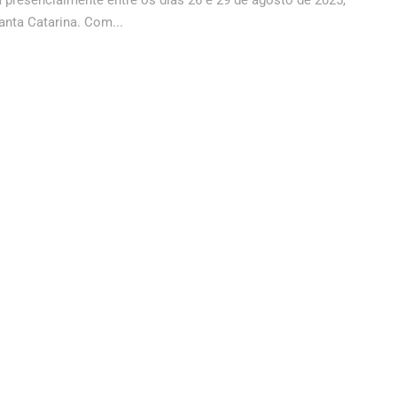
 presencialmente entre os dias 26 e 29 de agosto de 2025,
Santa Catarina. Com...