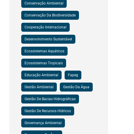
Conservação Ambiental
Conservação Da Biodiversidade
Cooperação Internacional
Desenvolvimento Sustentável
Ecossistemas Aquáticos
Ecossistemas Tropicais
Educação Ambiental
Fapeg
Gestão Ambiental
Gestão Da Água
Gestão De Bacias Hidrográficas
Gestão De Recursos Hídricos
Governança Ambiental