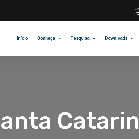
Início
Conheça
Pesquisa
Downloads
anta Catari