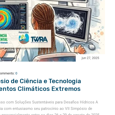
jun 27, 2025
omments:
0
sio de Ciência e Tecnologia
entos Climáticos Extremos
sso com Soluções Sustentáveis para Desafios Hídricos A
ia com entusiasmo seu patrocínio ao VII Simpósio de