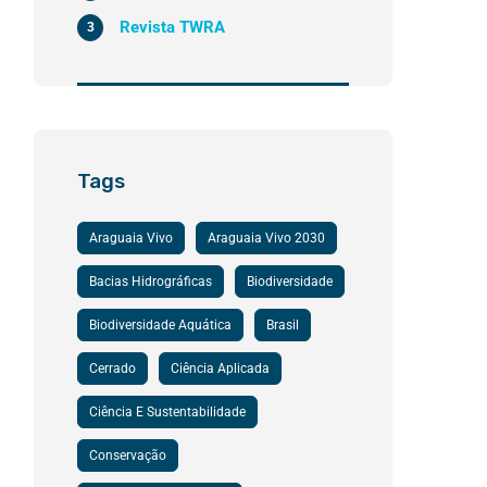
Revista TWRA
3
Tags
Araguaia Vivo
Araguaia Vivo 2030
Bacias Hidrográficas
Biodiversidade
Biodiversidade Aquática
Brasil
Cerrado
Ciência Aplicada
Ciência E Sustentabilidade
Conservação