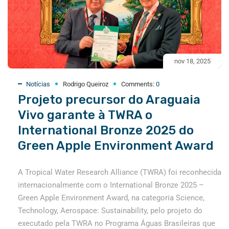
nov 18, 2025
Notícias
Rodrigo Queiroz
Comments:
0
Projeto precursor do Araguaia
Vivo garante à TWRA o
International Bronze 2025 do
Green Apple Environment Award
A Tropical Water Research Alliance (TWRA) foi reconhecida
internacionalmente com o International Bronze 2025 –
Green Apple Environment Award, na categoria Science,
Technology, Aerospace: Sustainability, pelo projeto do
executado pela TWRA no Programa Águas Brasileiras que