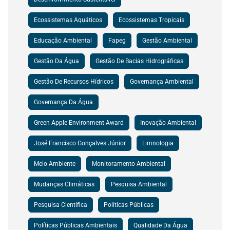
Ecossistemas Aquáticos
Ecossistemas Tropicais
Educação Ambiental
Fapeg
Gestão Ambiental
Gestão Da Água
Gestão De Bacias Hidrográficas
Gestão De Recursos Hídricos
Governança Ambiental
Governança Da Água
Green Apple Environment Award
Inovação Ambiental
José Francisco Gonçalves Júnior
Limnologia
Meio Ambiente
Monitoramento Ambiental
Mudanças Climáticas
Pesquisa Ambiental
Pesquisa Científica
Políticas Públicas
Políticas Públicas Ambientais
Qualidade Da Água