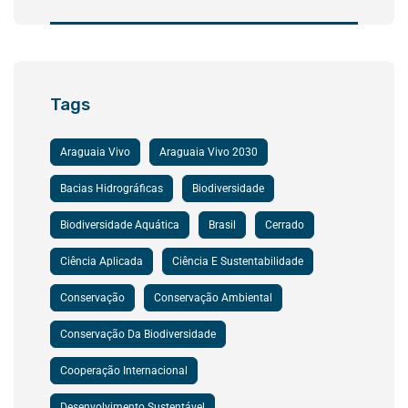
Tags
Araguaia Vivo
Araguaia Vivo 2030
Bacias Hidrográficas
Biodiversidade
Biodiversidade Aquática
Brasil
Cerrado
Ciência Aplicada
Ciência E Sustentabilidade
Conservação
Conservação Ambiental
Conservação Da Biodiversidade
Cooperação Internacional
Desenvolvimento Sustentável