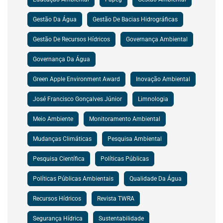
Gestão Da Água
Gestão De Bacias Hidrográficas
Gestão De Recursos Hídricos
Governança Ambiental
Governança Da Água
Green Apple Environment Award
Inovação Ambiental
José Francisco Gonçalves Júnior
Limnologia
Meio Ambiente
Monitoramento Ambiental
Mudanças Climáticas
Pesquisa Ambiental
Pesquisa Científica
Políticas Públicas
Políticas Públicas Ambientais
Qualidade Da Água
Recursos Hídricos
Revista TWRA
Segurança Hídrica
Sustentabilidade