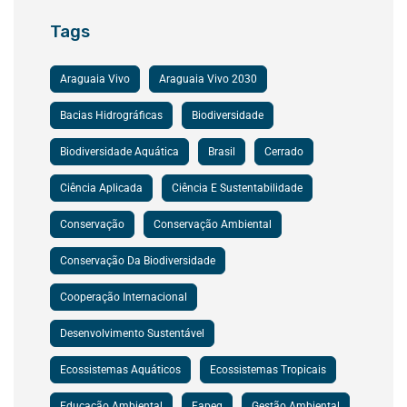
Tags
Araguaia Vivo
Araguaia Vivo 2030
Bacias Hidrográficas
Biodiversidade
Biodiversidade Aquática
Brasil
Cerrado
Ciência Aplicada
Ciência E Sustentabilidade
Conservação
Conservação Ambiental
Conservação Da Biodiversidade
Cooperação Internacional
Desenvolvimento Sustentável
Ecossistemas Aquáticos
Ecossistemas Tropicais
Educação Ambiental
Fapeg
Gestão Ambiental