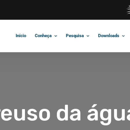
Início
Conheça
Pesquisa
Downloads
reuso da águ