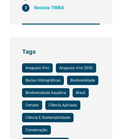
Revista TWRA
3
Tags
Araguaia Vivo
Araguaia Vivo 2030
Bacias Hidrográficas
Biodiversidade
Biodiversidade Aquática
Brasil
Cerrado
Ciência Aplicada
Ciência E Sustentabilidade
Conservação