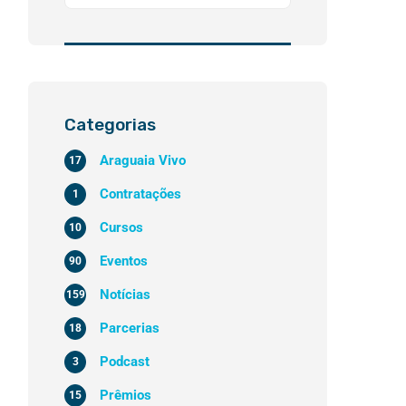
Categorias
Araguaia Vivo
17
Contratações
1
Cursos
10
Eventos
90
Notícias
159
Parcerias
18
Podcast
3
Prêmios
15