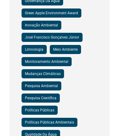
Governança Da Água
Green Apple Environment Award
Inovação Ambiental
José Francisco Gonçalves Júnior
Limnologia
Meio Ambiente
Monitoramento Ambiental
Mudanças Climáticas
Pesquisa Ambiental
Pesquisa Científica
Políticas Públicas
Políticas Públicas Ambientais
Qualidade Da Água