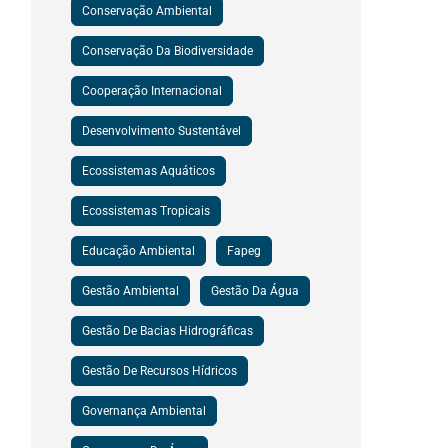
Conservação Ambiental
Conservação Da Biodiversidade
Cooperação Internacional
Desenvolvimento Sustentável
Ecossistemas Aquáticos
Ecossistemas Tropicais
Educação Ambiental
Fapeg
Gestão Ambiental
Gestão Da Água
Gestão De Bacias Hidrográficas
Gestão De Recursos Hídricos
Governança Ambiental