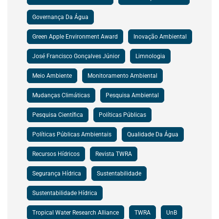
Governança Da Água
Green Apple Environment Award
Inovação Ambiental
José Francisco Gonçalves Júnior
Limnologia
Meio Ambiente
Monitoramento Ambiental
Mudanças Climáticas
Pesquisa Ambiental
Pesquisa Científica
Políticas Públicas
Políticas Públicas Ambientais
Qualidade Da Água
Recursos Hídricos
Revista TWRA
Segurança Hídrica
Sustentabilidade
Sustentabilidade Hídrica
Tropical Water Research Alliance
TWRA
UnB