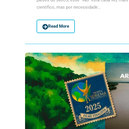
países do BRICS, esse “vão” está cada vez mais
científico, mas por necessidade...
Read More