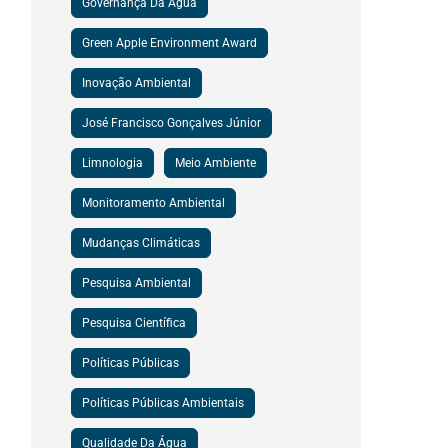
Governança Da Água
Green Apple Environment Award
Inovação Ambiental
José Francisco Gonçalves Júnior
Limnologia
Meio Ambiente
Monitoramento Ambiental
Mudanças Climáticas
Pesquisa Ambiental
Pesquisa Científica
Políticas Públicas
Políticas Públicas Ambientais
Qualidade Da Água