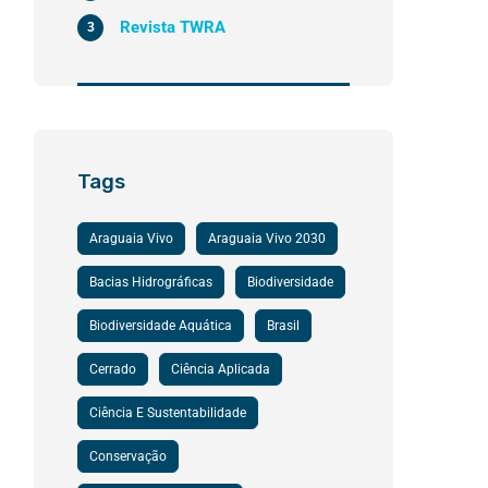
Revista TWRA
3
Tags
Araguaia Vivo
Araguaia Vivo 2030
Bacias Hidrográficas
Biodiversidade
Biodiversidade Aquática
Brasil
Cerrado
Ciência Aplicada
Ciência E Sustentabilidade
Conservação