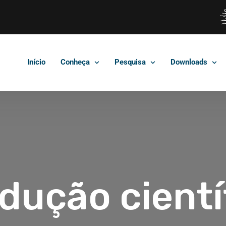
Início
Conheça
Pesquisa
Downloads
dução cientí