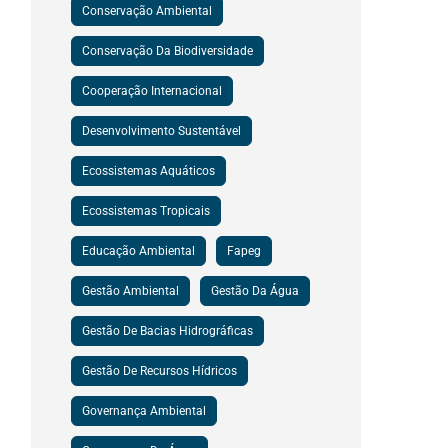
Conservação Ambiental
Conservação Da Biodiversidade
Cooperação Internacional
Desenvolvimento Sustentável
Ecossistemas Aquáticos
Ecossistemas Tropicais
Educação Ambiental
Fapeg
Gestão Ambiental
Gestão Da Água
Gestão De Bacias Hidrográficas
Gestão De Recursos Hídricos
Governança Ambiental