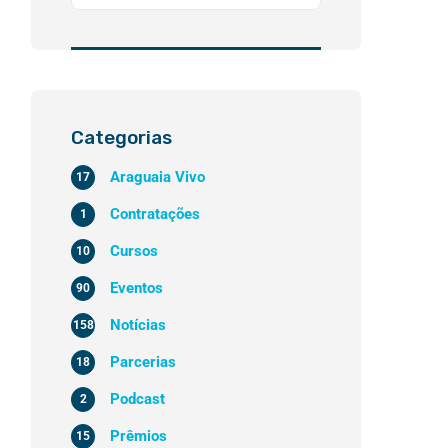
Categorias
Araguaia Vivo
17
Contratações
1
Cursos
10
Eventos
90
Notícias
158
Parcerias
18
Podcast
2
Prêmios
15