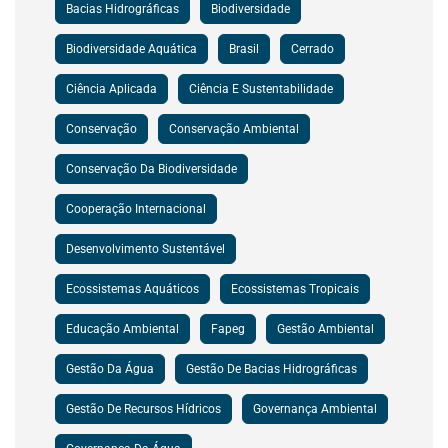
Bacias Hidrográficas
Biodiversidade
Biodiversidade Aquática
Brasil
Cerrado
Ciência Aplicada
Ciência E Sustentabilidade
Conservação
Conservação Ambiental
Conservação Da Biodiversidade
Cooperação Internacional
Desenvolvimento Sustentável
Ecossistemas Aquáticos
Ecossistemas Tropicais
Educação Ambiental
Fapeg
Gestão Ambiental
Gestão Da Água
Gestão De Bacias Hidrográficas
Gestão De Recursos Hídricos
Governança Ambiental