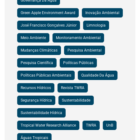
Governança Da Água
Green Apple Environment Award
Inovação Ambiental
José Francisco Gonçalves Júnior
Limnologia
Meio Ambiente
Monitoramento Ambiental
Mudanças Climáticas
Pesquisa Ambiental
Pesquisa Científica
Políticas Públicas
Políticas Públicas Ambientais
Qualidade Da Água
Recursos Hídricos
Revista TWRA
Segurança Hídrica
Sustentabilidade
Sustentabilidade Hídrica
Tropical Water Research Alliance
TWRA
UnB
Águas Tropicais