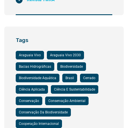
Tags
Araguaia Vivo
Araguaia Vivo 2030
Bacias Hidrográficas
Biodiversidade
Biodiversidade Aquática
Brasil
Cerrado
Ciência Aplicada
Ciência E Sustentabilidade
Conservação
Conservação Ambiental
Conservação Da Biodiversidade
Cooperação Internacional