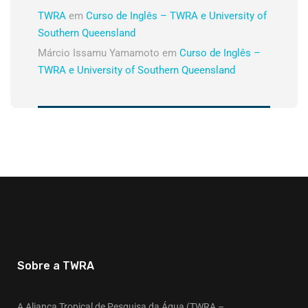
TWRA
em
Curso de Inglês – TWRA e University of
Southern Queensland
Márcio Issamu Yamamoto
em
Curso de Inglês –
TWRA e University of Southern Queensland
Sobre a TWRA
A Aliança Tropical de Pesquisa da Água (TWRA –