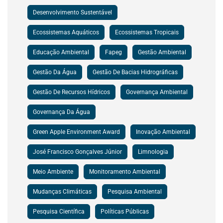
Desenvolvimento Sustentável
Ecossistemas Aquáticos
Ecossistemas Tropicais
Educação Ambiental
Fapeg
Gestão Ambiental
Gestão Da Água
Gestão De Bacias Hidrográficas
Gestão De Recursos Hídricos
Governança Ambiental
Governança Da Água
Green Apple Environment Award
Inovação Ambiental
José Francisco Gonçalves Júnior
Limnologia
Meio Ambiente
Monitoramento Ambiental
Mudanças Climáticas
Pesquisa Ambiental
Pesquisa Científica
Políticas Públicas