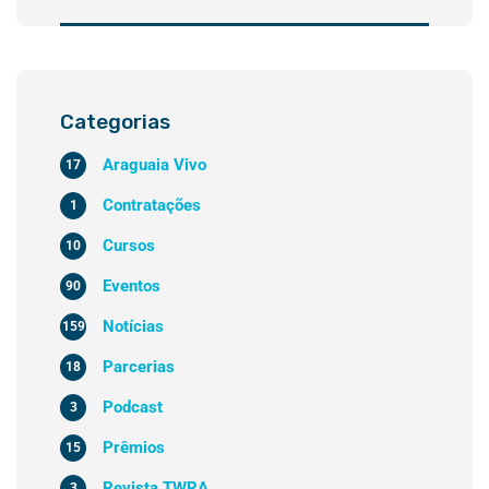
Categorias
Araguaia Vivo
17
Contratações
1
Cursos
10
Eventos
90
Notícias
159
Parcerias
18
Podcast
3
Prêmios
15
Revista TWRA
3