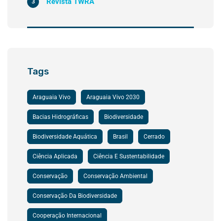
Revista TWRA
3
Tags
Araguaia Vivo
Araguaia Vivo 2030
Bacias Hidrográficas
Biodiversidade
Biodiversidade Aquática
Brasil
Cerrado
Ciência Aplicada
Ciência E Sustentabilidade
Conservação
Conservação Ambiental
Conservação Da Biodiversidade
Cooperação Internacional