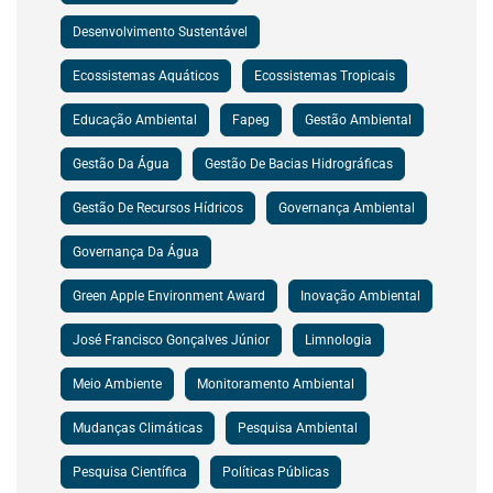
Desenvolvimento Sustentável
Ecossistemas Aquáticos
Ecossistemas Tropicais
Educação Ambiental
Fapeg
Gestão Ambiental
Gestão Da Água
Gestão De Bacias Hidrográficas
Gestão De Recursos Hídricos
Governança Ambiental
Governança Da Água
Green Apple Environment Award
Inovação Ambiental
José Francisco Gonçalves Júnior
Limnologia
Meio Ambiente
Monitoramento Ambiental
Mudanças Climáticas
Pesquisa Ambiental
Pesquisa Científica
Políticas Públicas