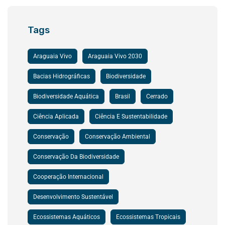
Tags
Araguaia Vivo
Araguaia Vivo 2030
Bacias Hidrográficas
Biodiversidade
Biodiversidade Aquática
Brasil
Cerrado
Ciência Aplicada
Ciência E Sustentabilidade
Conservação
Conservação Ambiental
Conservação Da Biodiversidade
Cooperação Internacional
Desenvolvimento Sustentável
Ecossistemas Aquáticos
Ecossistemas Tropicais