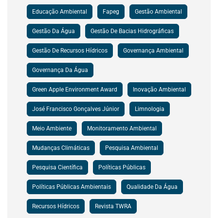
Educação Ambiental
Fapeg
Gestão Ambiental
Gestão Da Água
Gestão De Bacias Hidrográficas
Gestão De Recursos Hídricos
Governança Ambiental
Governança Da Água
Green Apple Environment Award
Inovação Ambiental
José Francisco Gonçalves Júnior
Limnologia
Meio Ambiente
Monitoramento Ambiental
Mudanças Climáticas
Pesquisa Ambiental
Pesquisa Científica
Políticas Públicas
Políticas Públicas Ambientais
Qualidade Da Água
Recursos Hídricos
Revista TWRA