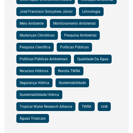
José Francisco Gonçalves Júnior
Limnologia
Meio Ambiente
Monitoramento Ambiental
Mudanças Climáticas
Pesquisa Ambiental
Pesquisa Científica
Políticas Públicas
Políticas Públicas Ambientais
Qualidade Da Água
Recursos Hídricos
Revista TWRA
Segurança Hídrica
Sustentabilidade
Sustentabilidade Hídrica
Tropical Water Research Alliance
TWRA
UnB
Águas Tropicais