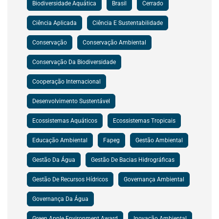
Biodiversidade Aquática
Brasil
Cerrado
Ciência Aplicada
Ciência E Sustentabilidade
Conservação
Conservação Ambiental
Conservação Da Biodiversidade
Cooperação Internacional
Desenvolvimento Sustentável
Ecossistemas Aquáticos
Ecossistemas Tropicais
Educação Ambiental
Fapeg
Gestão Ambiental
Gestão Da Água
Gestão De Bacias Hidrográficas
Gestão De Recursos Hídricos
Governança Ambiental
Governança Da Água
Green Apple Environment Award
Inovação Ambiental