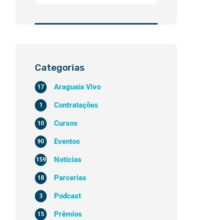
Categorias
Araguaia Vivo
17
Contratações
1
Cursos
10
Eventos
90
Notícias
159
Parcerias
18
Podcast
3
Prêmios
15