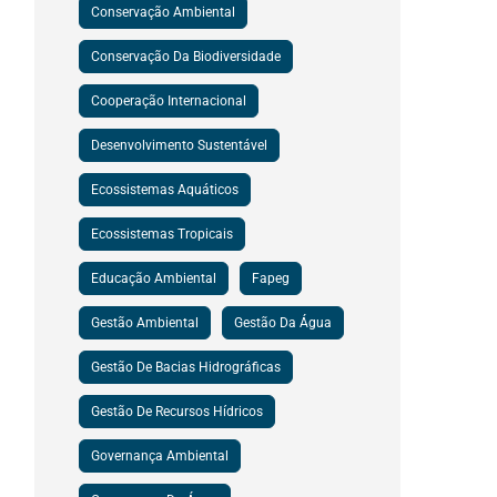
Conservação Ambiental
Conservação Da Biodiversidade
Cooperação Internacional
Desenvolvimento Sustentável
Ecossistemas Aquáticos
Ecossistemas Tropicais
Educação Ambiental
Fapeg
Gestão Ambiental
Gestão Da Água
Gestão De Bacias Hidrográficas
Gestão De Recursos Hídricos
Governança Ambiental