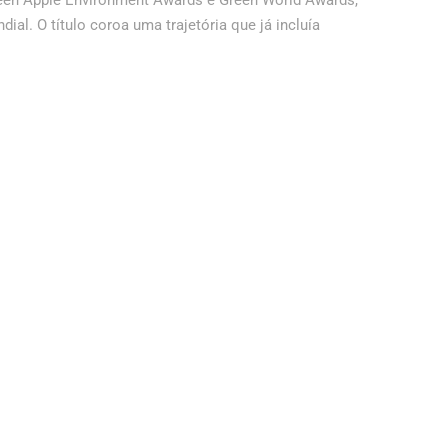
Green Apple Environment Awards e Green World Awards,
al. O título coroa uma trajetória que já incluía