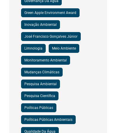
Governança Da Água
Green Apple Environment Award
Inovação Ambiental
José Francisco Gonçalves Júnior
Limnologia
Meio Ambiente
Monitoramento Ambiental
Mudanças Climáticas
Pesquisa Ambiental
Pesquisa Científica
Políticas Públicas
Políticas Públicas Ambientais
Qualidade Da Água