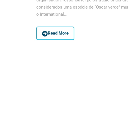
Organisation, responsável pelos tradicionais 
considerados uma espécie de “Oscar verde” mundi
o International...
Read More