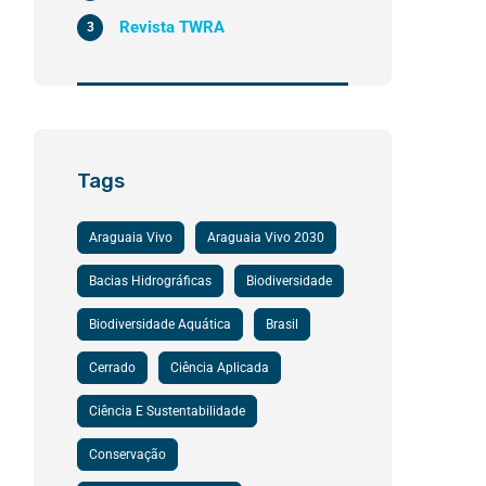
Revista TWRA
3
Tags
Araguaia Vivo
Araguaia Vivo 2030
Bacias Hidrográficas
Biodiversidade
Biodiversidade Aquática
Brasil
Cerrado
Ciência Aplicada
Ciência E Sustentabilidade
Conservação