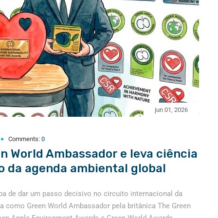
jun 01, 2026
Comments:
0
n World Ambassador e leva ciência
eo da agenda ambiental global
a de dar um passo decisivo no circuito internacional da
ida como Green World Ambassador pela britânica The Green