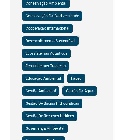
Conservação Ambiental
Conservação Da Biodiversidade
Cooperação Internacional
Desenvolvimento Sustentável
Ecossistemas Aquáticos
Ecossistemas Tropicais
Educação Ambiental
Fapeg
Gestão Ambiental
Gestão Da Água
Gestão De Bacias Hidrográficas
Gestão De Recursos Hídricos
Governança Ambiental