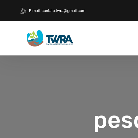
E-mail:
contato.twra@gmail.com
pes