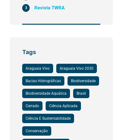
Revista TWRA
3
Tags
Araguaia Vivo
Araguaia Vivo 2030
Bacias Hidrográficas
Biodiversidade
Biodiversidade Aquática
Brasil
Cerrado
Ciência Aplicada
Ciência E Sustentabilidade
Conservação