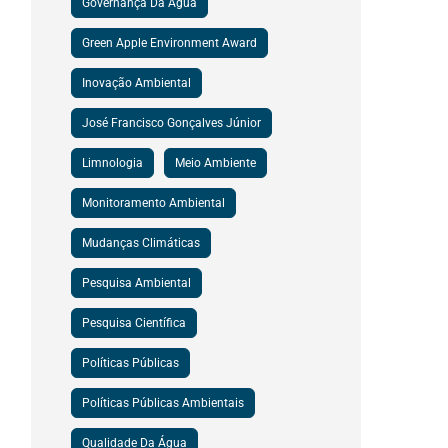
Governança Da Água
Green Apple Environment Award
Inovação Ambiental
José Francisco Gonçalves Júnior
Limnologia
Meio Ambiente
Monitoramento Ambiental
Mudanças Climáticas
Pesquisa Ambiental
Pesquisa Científica
Políticas Públicas
Políticas Públicas Ambientais
Qualidade Da Água