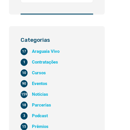
Categorias
Araguaia Vivo
17
Contratações
1
Cursos
10
Eventos
90
Notícias
159
Parcerias
18
Podcast
3
Prêmios
15