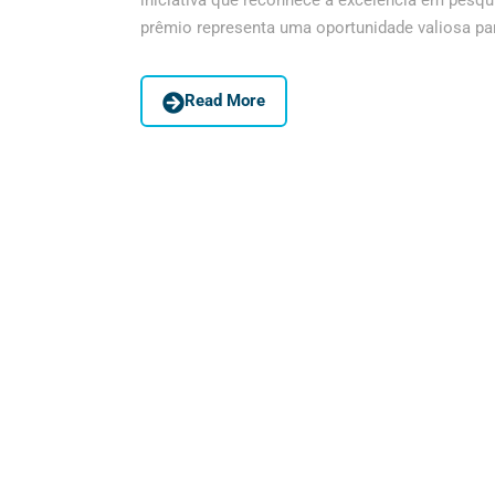
iniciativa que reconhece a excelência em pesq
prêmio representa uma oportunidade valiosa pa
Read More