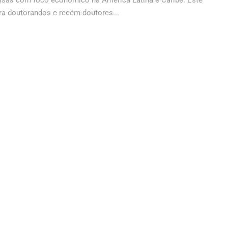
uisas com foco econômico na América Latina e Caribe. Este
ra doutorandos e recém-doutores...