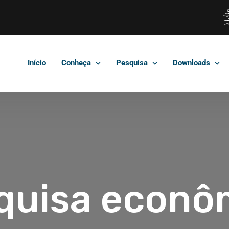
Início
Conheça
Pesquisa
Downloads
quisa econô