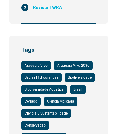
Revista TWRA
3
Tags
Araguaia Vivo
Araguaia Vivo 2030
Bacias Hidrográficas
Biodiversidade
Biodiversidade Aquática
Brasil
Cerrado
Ciência Aplicada
Ciência E Sustentabilidade
Conservação