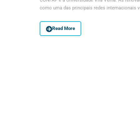
CONFAP e a Universidade Vila Velha. As reno
como uma das principais redes internacionais vo
Read More