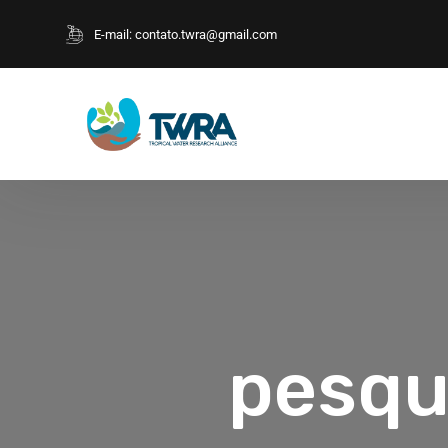
E-mail:
contato.twra@gmail.com
pesqui