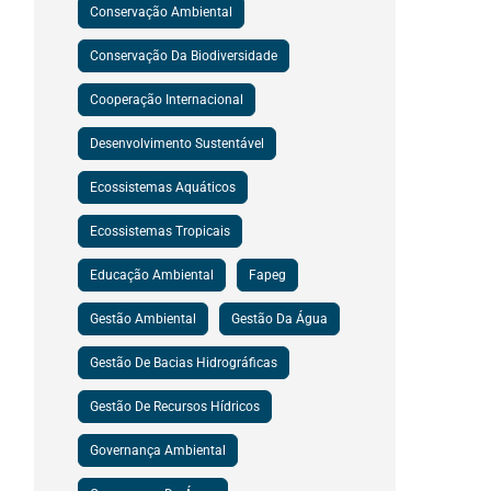
Conservação Ambiental
Conservação Da Biodiversidade
Cooperação Internacional
Desenvolvimento Sustentável
Ecossistemas Aquáticos
Ecossistemas Tropicais
Educação Ambiental
Fapeg
Gestão Ambiental
Gestão Da Água
Gestão De Bacias Hidrográficas
Gestão De Recursos Hídricos
Governança Ambiental