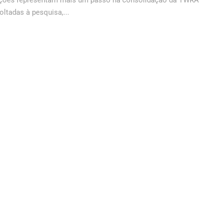
vações representam mais um passo na consolidação da TWRA
ltadas à pesquisa,...