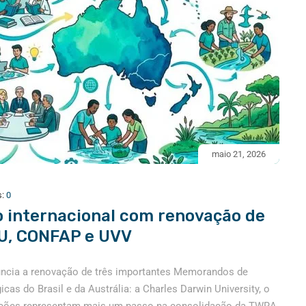
maio 21, 2026
s:
0
 internacional com renovação de
U, CONFAP e UVV
uncia a renovação de três importantes Memorandos de
as do Brasil e da Austrália: a Charles Darwin University, o