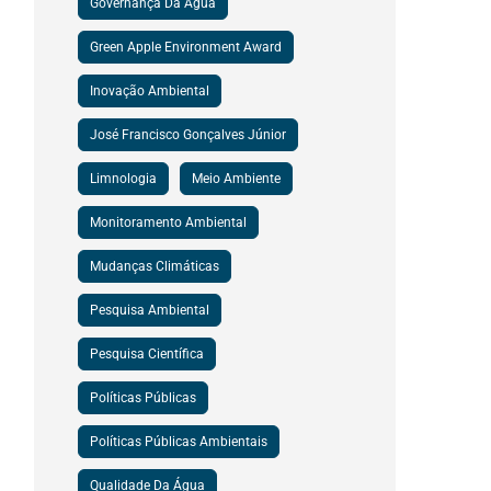
Governança Da Água
Green Apple Environment Award
Inovação Ambiental
José Francisco Gonçalves Júnior
Limnologia
Meio Ambiente
Monitoramento Ambiental
Mudanças Climáticas
Pesquisa Ambiental
Pesquisa Científica
Políticas Públicas
Políticas Públicas Ambientais
Qualidade Da Água