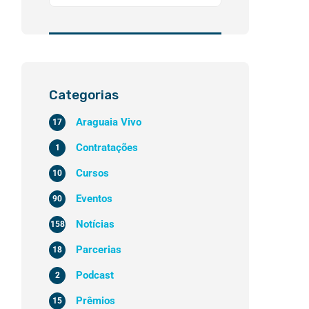
Categorias
Araguaia Vivo
17
Contratações
1
Cursos
10
Eventos
90
Notícias
158
Parcerias
18
Podcast
2
Prêmios
15