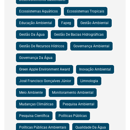
Ecossistemas Aquáticos
Ecossistemas Tropicais
Educação Ambiental
Fapeg
Gestão Ambiental
Gestão Da Água
Gestão De Bacias Hidrográficas
Gestão De Recursos Hídricos
Governança Ambiental
Governança Da Água
Green Apple Environment Award
Inovação Ambiental
José Francisco Gonçalves Júnior
Limnologia
Meio Ambiente
Monitoramento Ambiental
Mudanças Climáticas
Pesquisa Ambiental
Pesquisa Científica
Políticas Públicas
Políticas Públicas Ambientais
Qualidade Da Água