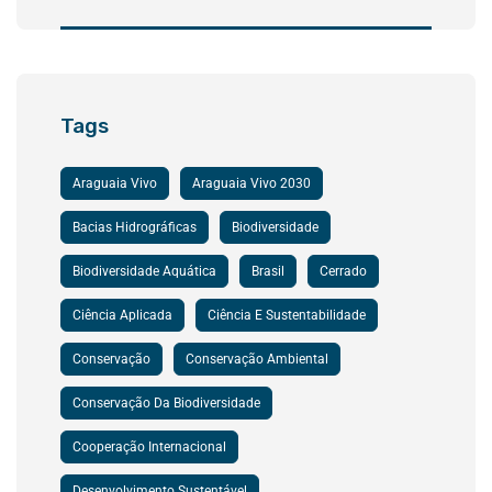
Tags
Araguaia Vivo
Araguaia Vivo 2030
Bacias Hidrográficas
Biodiversidade
Biodiversidade Aquática
Brasil
Cerrado
Ciência Aplicada
Ciência E Sustentabilidade
Conservação
Conservação Ambiental
Conservação Da Biodiversidade
Cooperação Internacional
Desenvolvimento Sustentável