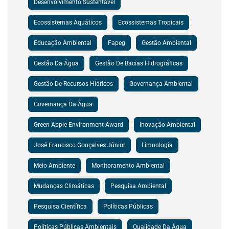
Desenvolvimento Sustentável
Ecossistemas Aquáticos
Ecossistemas Tropicais
Educação Ambiental
Fapeg
Gestão Ambiental
Gestão Da Água
Gestão De Bacias Hidrográficas
Gestão De Recursos Hídricos
Governança Ambiental
Governança Da Água
Green Apple Environment Award
Inovação Ambiental
José Francisco Gonçalves Júnior
Limnologia
Meio Ambiente
Monitoramento Ambiental
Mudanças Climáticas
Pesquisa Ambiental
Pesquisa Científica
Políticas Públicas
Políticas Públicas Ambientais
Qualidade Da Água