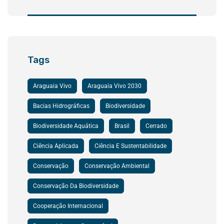
Tags
Araguaia Vivo
Araguaia Vivo 2030
Bacias Hidrográficas
Biodiversidade
Biodiversidade Aquática
Brasil
Cerrado
Ciência Aplicada
Ciência E Sustentabilidade
Conservação
Conservação Ambiental
Conservação Da Biodiversidade
Cooperação Internacional