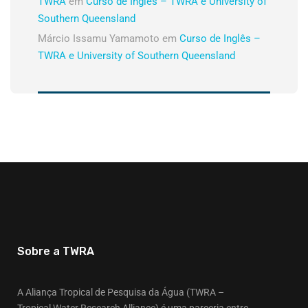
TWRA
em
Curso de Inglês – TWRA e University of
Southern Queensland
Márcio Issamu Yamamoto
em
Curso de Inglês –
TWRA e University of Southern Queensland
Sobre a TWRA
A Aliança Tropical de Pesquisa da Água (TWRA –
Tropical Water Research Alliance) é uma parceria entre