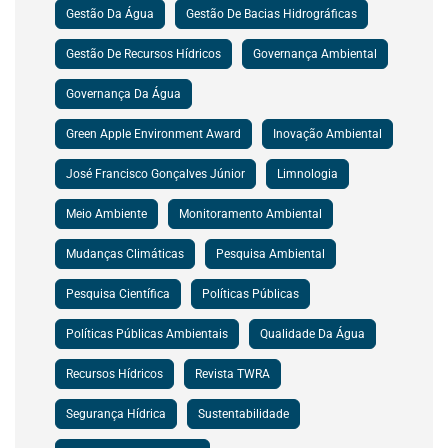
Gestão Da Água
Gestão De Bacias Hidrográficas
Gestão De Recursos Hídricos
Governança Ambiental
Governança Da Água
Green Apple Environment Award
Inovação Ambiental
José Francisco Gonçalves Júnior
Limnologia
Meio Ambiente
Monitoramento Ambiental
Mudanças Climáticas
Pesquisa Ambiental
Pesquisa Científica
Políticas Públicas
Políticas Públicas Ambientais
Qualidade Da Água
Recursos Hídricos
Revista TWRA
Segurança Hídrica
Sustentabilidade