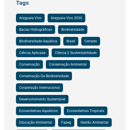
Tags
Araguaia Vivo
Araguaia Vivo 2030
Bacias Hidrográficas
Biodiversidade
Biodiversidade Aquática
Brasil
Cerrado
Ciência Aplicada
Ciência E Sustentabilidade
Conservação
Conservação Ambiental
Conservação Da Biodiversidade
Cooperação Internacional
Desenvolvimento Sustentável
Ecossistemas Aquáticos
Ecossistemas Tropicais
Educação Ambiental
Fapeg
Gestão Ambiental