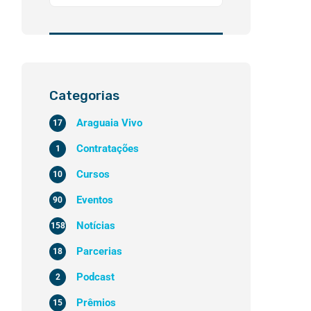
Categorias
Araguaia Vivo
17
Contratações
1
Cursos
10
Eventos
90
Notícias
158
Parcerias
18
Podcast
2
Prêmios
15