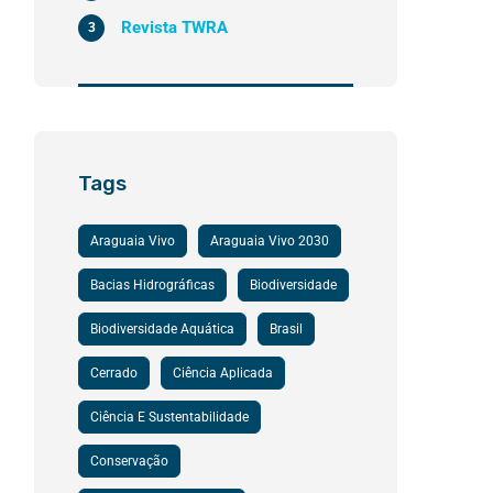
Revista TWRA
3
Tags
Araguaia Vivo
Araguaia Vivo 2030
Bacias Hidrográficas
Biodiversidade
Biodiversidade Aquática
Brasil
Cerrado
Ciência Aplicada
Ciência E Sustentabilidade
Conservação