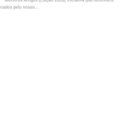
– Melhores Artigos (Edição 2026), iniciativa que reconhece
icados pelo nosso...