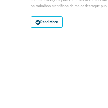
abre as inscrições para o Prêmio Revista TWRA 
os trabalhos científicos de maior destaque publ
Read More