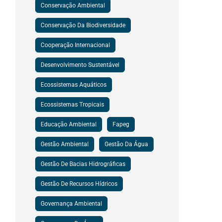
Conservação Ambiental
Conservação Da Biodiversidade
Cooperação Internacional
Desenvolvimento Sustentável
Ecossistemas Aquáticos
Ecossistemas Tropicais
Educação Ambiental
Fapeg
Gestão Ambiental
Gestão Da Água
Gestão De Bacias Hidrográficas
Gestão De Recursos Hídricos
Governança Ambiental