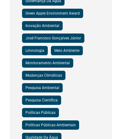
Governança Da Água
Green Apple Environment Award
Inovação Ambiental
José Francisco Gonçalves Júnior
Limnologia
Meio Ambiente
Monitoramento Ambiental
Mudanças Climáticas
Pesquisa Ambiental
Pesquisa Científica
Políticas Públicas
Políticas Públicas Ambientais
Qualidade Da Água