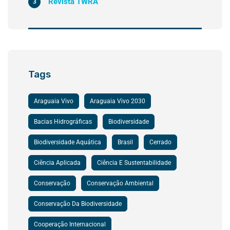
Revista TWRA
3
Tags
Araguaia Vivo
Araguaia Vivo 2030
Bacias Hidrográficas
Biodiversidade
Biodiversidade Aquática
Brasil
Cerrado
Ciência Aplicada
Ciência E Sustentabilidade
Conservação
Conservação Ambiental
Conservação Da Biodiversidade
Cooperação Internacional