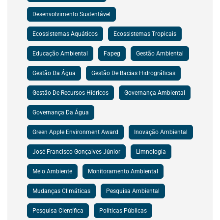
Desenvolvimento Sustentável
Ecossistemas Aquáticos
Ecossistemas Tropicais
Educação Ambiental
Fapeg
Gestão Ambiental
Gestão Da Água
Gestão De Bacias Hidrográficas
Gestão De Recursos Hídricos
Governança Ambiental
Governança Da Água
Green Apple Environment Award
Inovação Ambiental
José Francisco Gonçalves Júnior
Limnologia
Meio Ambiente
Monitoramento Ambiental
Mudanças Climáticas
Pesquisa Ambiental
Pesquisa Científica
Políticas Públicas