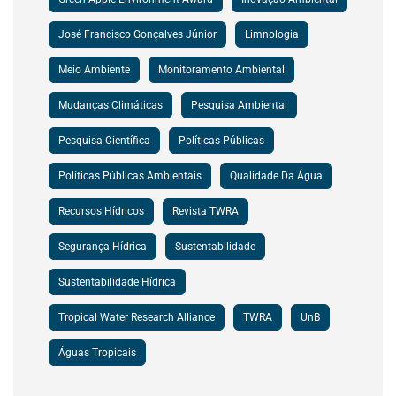
José Francisco Gonçalves Júnior
Limnologia
Meio Ambiente
Monitoramento Ambiental
Mudanças Climáticas
Pesquisa Ambiental
Pesquisa Científica
Políticas Públicas
Políticas Públicas Ambientais
Qualidade Da Água
Recursos Hídricos
Revista TWRA
Segurança Hídrica
Sustentabilidade
Sustentabilidade Hídrica
Tropical Water Research Alliance
TWRA
UnB
Águas Tropicais