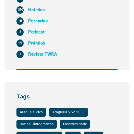
Notícias
159
Parcerias
18
Podcast
3
Prêmios
15
Revista TWRA
3
Tags
Araguaia Vivo
Araguaia Vivo 2030
Bacias Hidrográficas
Biodiversidade