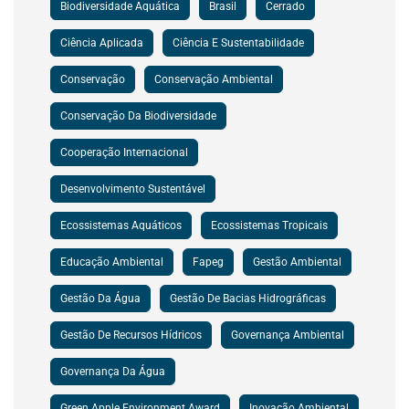
Biodiversidade Aquática
Brasil
Cerrado
Ciência Aplicada
Ciência E Sustentabilidade
Conservação
Conservação Ambiental
Conservação Da Biodiversidade
Cooperação Internacional
Desenvolvimento Sustentável
Ecossistemas Aquáticos
Ecossistemas Tropicais
Educação Ambiental
Fapeg
Gestão Ambiental
Gestão Da Água
Gestão De Bacias Hidrográficas
Gestão De Recursos Hídricos
Governança Ambiental
Governança Da Água
Green Apple Environment Award
Inovação Ambiental