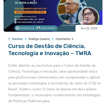
fev 20, 2025
Eventos
Rodrigo Queiroz
Comments:
0
Curso de Gestão de Ciência,
Tecnologia e Inovação – TWRA
Estão abertas as inscrições para o Curso de Gestão de
Ciência, Tecnologia e Inovação, uma oportunidade única
para profissionais interessados em compreender e aplicar
as principais estratégias e normativas do setor de CT&I no
Brasil. Sobre o curso O Curso se baseia em dois pilares
fundamentais: o necessário conhecimento em estratégias
de Políticas Públicas para...