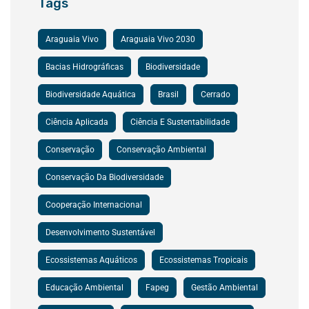
Tags
Araguaia Vivo
Araguaia Vivo 2030
Bacias Hidrográficas
Biodiversidade
Biodiversidade Aquática
Brasil
Cerrado
Ciência Aplicada
Ciência E Sustentabilidade
Conservação
Conservação Ambiental
Conservação Da Biodiversidade
Cooperação Internacional
Desenvolvimento Sustentável
Ecossistemas Aquáticos
Ecossistemas Tropicais
Educação Ambiental
Fapeg
Gestão Ambiental