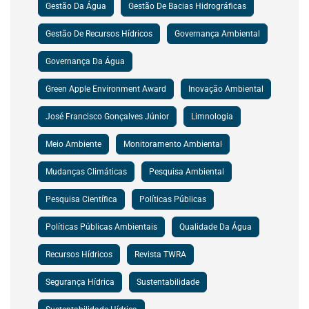
Gestão Da Água
Gestão De Bacias Hidrográficas
Gestão De Recursos Hídricos
Governança Ambiental
Governança Da Água
Green Apple Environment Award
Inovação Ambiental
José Francisco Gonçalves Júnior
Limnologia
Meio Ambiente
Monitoramento Ambiental
Mudanças Climáticas
Pesquisa Ambiental
Pesquisa Científica
Políticas Públicas
Políticas Públicas Ambientais
Qualidade Da Água
Recursos Hídricos
Revista TWRA
Segurança Hídrica
Sustentabilidade